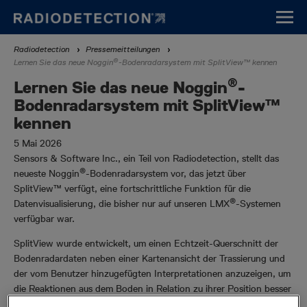
Direkt
zum
Inhalt
Breadcrumb
Radiodetection
Pressemeitteilungen
®
Lernen Sie das neue Noggin
-Bodenradarsystem mit SplitView™ kennen
®
Lernen Sie das neue Noggin
-
Bodenradarsystem mit SplitView™
kennen
5 Mai 2026
Sensors & Software Inc., ein Teil von Radiodetection, stellt das
®
neueste Noggin
-Bodenradarsystem vor, das jetzt über
SplitView™ verfügt, eine fortschrittliche Funktion für die
®
Datenvisualisierung, die bisher nur auf unseren LMX
-Systemen
verfügbar war.
SplitView wurde entwickelt, um einen Echtzeit-Querschnitt der
Bodenradardaten neben einer Kartenansicht der Trassierung und
der vom Benutzer hinzugefügten Interpretationen anzuzeigen, um
die Reaktionen aus dem Boden in Relation zu ihrer Position besser
nachvollziehen zu können. Durch die Kombination dieser