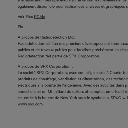
à la disposition des opérateurs sur le terrain les meilleures i
également disponible pour réaliser des analyses et graphiques 
Voir Plus
PCMx
Fin
À propos de Radiodetection Ltd.
Radiodetection est l’un des premiers développeurs et fournisse
publics et de travaux publics pour localiser précisément les rés
Radiodetection fait partie de SPX Corporation.
À propos de SPX Corporation :
La société SPX Corporation, avec son siège social à Charlotte 
produits de chauffage, ventilation et climatisation, des techno
électriques à la pointe de l'ingénierie. Avec des activités dans
annuel d'environ 1,6 milliard de dollars et comptait un effecti
est cotée à la bourse de New York sous le symbole « SPXC ». Po
www.spx.com.