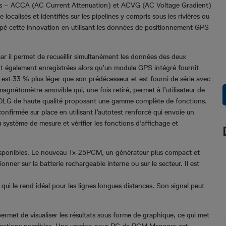
ctes – ACCA (AC Current Attenuation) et ACVG (AC Voltage Gradient)
ocalisés et identifiés sur les pipelines y compris sous les rivières ou
ppé cette innovation en utilisant les données de positionnement GPS
r il permet de recueillir simultanément les données des deux
t également enregistrées alors qu’un module GPS intégré fournit
st 33 % plus léger que son prédécesseur et est fourni de série avec
magnétomètre amovible qui, une fois retiré, permet à l’utilisateur de
0PDLG de haute qualité proposant une gamme complète de fonctions.
onfirmée sur place en utilisant l’autotest renforcé qui envoie un
du système de mesure et vérifier les fonctions d’affichage et
isponibles. Le nouveau Tx-25PCM, un générateur plus compact et
tionner sur la batterie rechargeable interne ou sur le secteur. Il est
qui le rend idéal pour les lignes longues distances. Son signal peut
et de visualiser les résultats sous forme de graphique, ce qui met