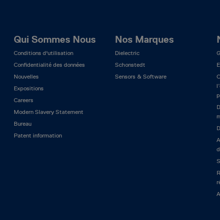
Qui Sommes Nous
Nos Marques
Conditions d'utilisation
Dielectric
G
Confidentialité des données
Schonstedt
E
Nouvelles
Sensors & Software
C
l
Expositions
p
Careers
D
Modern Slavery Statement
m
Bureau
D
Patent information
A
d
S
R
r
A