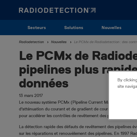
Aller
au
contenu
principal
Main
Secteurs
Solutions
Nouvelles
navigation
Fil
Radiodetection
Nouvelles
Le PCMx de Radiodetection : des contrô
(FR)
Le PCMx de Radiodet
d'Ariane
pipelines plus rapid
données
By clickin
site navig
13 mars 2017
Le nouveau système PCMx (Pipeline Current Mapping) de Radio
d'atténuation du courant et de gradient de courant en même 
pour accélérer les contrôles de revêtement des pipelines.
La détection rapide des défauts de revêtement des pipelines évi
sur les réparations et renouvèlement des pipelines. En 1997 Rad