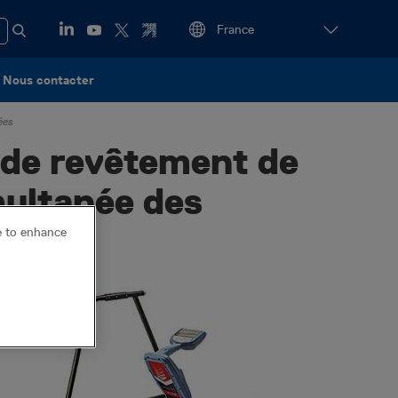
Nous contacter
nées
 de revêtement de
imultanée des
ce to enhance