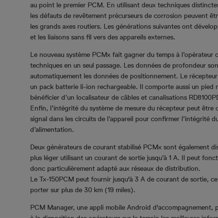
au point le premier PCM. En utilisant deux techniques distin
les défauts de revêtement précurseurs de corrosion peuvent être l
les grands axes routiers. Les générations suivantes ont dévelo
et les liaisons sans fil vers des appareils externes.
Le nouveau système PCMx fait gagner du temps à l’opérateur ca
techniques en un seul passage. Les données de profondeur son
automatiquement les données de positionnement. Le récepteur e
un pack batterie li-ion rechargeable. Il comporte aussi un pied 
bénéficier d’un localisateur de câbles et canalisations RD810
Enfin, l’intégrité du système de mesure du récepteur peut être c
signal dans les circuits de l’appareil pour confirmer l’intégrité 
d’alimentation.
Deux générateurs de courant stabilisé PCMx sont également d
plus léger utilisant un courant de sortie jusqu’à 1 A. Il peut fonc
donc particulièrement adapté aux réseaux de distribution.
Le Tx-150PCM peut fournir jusqu'à 3 A de courant de sortie, ce 
porter sur plus de 30 km (19 miles).
PCM Manager, une appli mobile Android d'accompagnement, perm