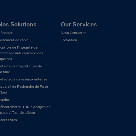
Nos Solutions
Our Services
éoradar
Nous Contacter
vitement de câble
Formation
ontrôle de l'intégrité de
’enrobage anti corrosion des
ipelines
étecteurs magnétiques de
étaux
étecteurs de réseaux enterrés
ppareil de Recherche de Fuite
’Eau
ondes
éflectomètre. TDR / Analyse de
éseau / Test de câbles
ccessoires