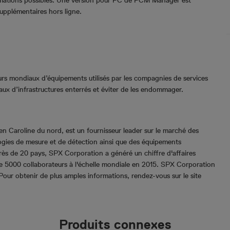
nformations possibles. Une version pour PC de PCM Manager est
supplémentaires hors ligne.
urs mondiaux d’équipements utilisés par les compagnies de services
eaux d’infrastructures enterrés et éviter de les endommager.
en Caroline du nord, est un fournisseur leader sur le marché des
logies de mesure et de détection ainsi que des équipements
 près de 20 pays, SPX Corporation a généré un chiffre d'affaires
f de 5000 collaborateurs à l'échelle mondiale en 2015. SPX Corporation
ur obtenir de plus amples informations, rendez-vous sur le site
Produits connexes