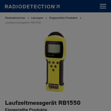
Direkt
zum
Inhalt
Breadcrumb
Radiodetection
Lösungen
Eingestellte Produkte
Laufzeitmessgerät RB1550
Laufzeitmessgerät RB1550
Eingestellte Produkte