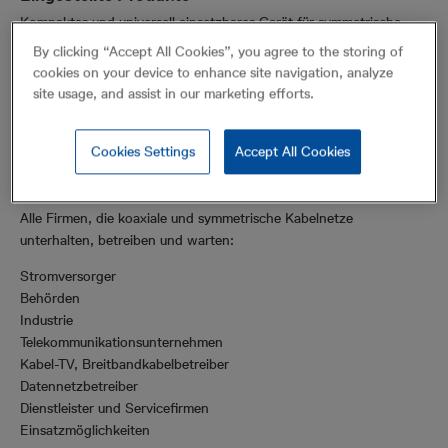
Kompaktes und universell einsetzbares Gerät für symmetrische,
koaxiale und unter Spannung stehende Kabel.
By clicking “Accept All Cookies”, you agree to the storing of
cookies on your device to enhance site navigation, analyze
site usage, and assist in our marketing efforts.
Kompaktes und universell einsetzbares Gerät für symmetrische,
koaxiale und unter Spannung
stehende Kabel
Cookies Settings
Accept All Cookies
Für welche Firmen/Branchen geeignet?
Alle Firmen, die koaxiale und symmetrische Kabelnetze
unterhalten, betreiben und warten:
Stromversorger
Behörden
Industrie
Telekommunikationsunternehmen
Kabel-TV, Breitbandkabelbetreiber
Datennetzbetreiber
Dienstleister und Servicefirmen
Einsatzmöglichkeiten