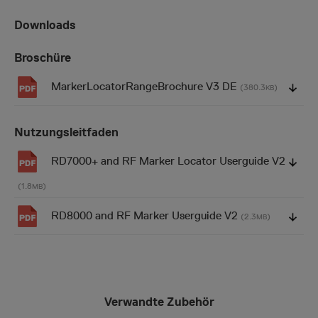
Downloads
Broschüre
MarkerLocatorRangeBrochure V3 DE
(380.3
)
KB
Nutzungsleitfaden
RD7000+ and RF Marker Locator Userguide V2
(1.8
)
MB
RD8000 and RF Marker Userguide V2
(2.3
)
MB
Verwandte Zubehör