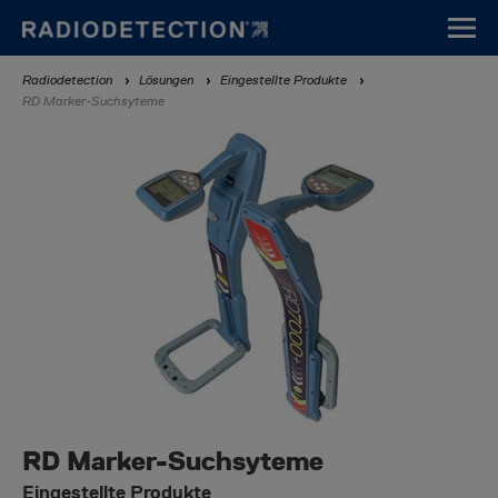
Direkt
zum
Inhalt
Breadcrumb
Radiodetection
Lösungen
Eingestellte Produkte
RD Marker-Suchsyteme
RD Marker-Suchsyteme
Eingestellte Produkte