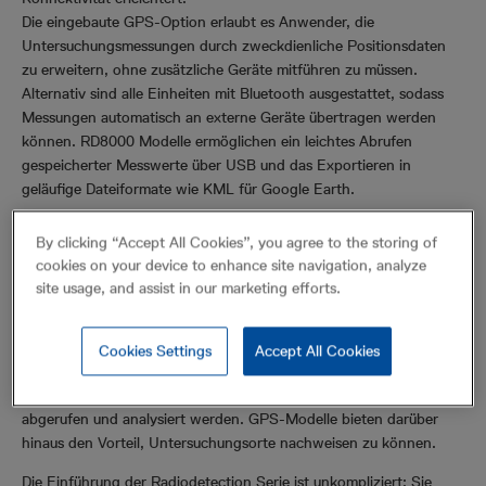
Die eingebaute GPS-Option erlaubt es Anwender, die
Untersuchungsmessungen durch zweckdienliche Positionsdaten
zu erweitern, ohne zusätzliche Geräte mitführen zu müssen.
Alternativ sind alle Einheiten mit Bluetooth ausgestattet, sodass
Messungen automatisch an externe Geräte übertragen werden
können. RD8000 Modelle ermöglichen ein leichtes Abrufen
gespeicherter Messwerte über USB und das Exportieren in
geläufige Dateiformate wie KML für Google Earth.
Überwachung der Nutzung, Verbesserung der besten Praktiken
By clicking “Accept All Cookies”, you agree to the storing of
und Nachweis der Arbeitsleistung erfolgen bei einigen Modellen
cookies on your device to enhance site navigation, analyze
über die automatische Datenaufzeichnung. Jede Sekunde werden
site usage, and assist in our marketing efforts.
Hauptortungsparameter auf der internen Festplatte der Einheit
gespeichert.
Über einen Zeitraum von bis zu einem Jahr gespeicherte Daten
Cookies Settings
Accept All Cookies
können über die praktische, zuverlässige USB-Verbindung und den
RD-Manager, dem PC-Kompagnon der Marker-Suchsystemserie,
abgerufen und analysiert werden. GPS-Modelle bieten darüber
hinaus den Vorteil, Untersuchungsorte nachweisen zu können.
Die Einführung der Radiodetection Serie ist unkompliziert: Sie