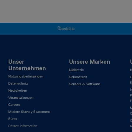
Überblick
Unser
Unsere Marken
Unternehmen
Dielectric
B
Nutzungsbedingungen
Schonstedt
C
K
Datenschutz
Sensors & Software
I
Neuigkeiten
K
Veranstaltungen
P
Careers
M
Modern Slavery Statement
O
Büros
O
Patent Information
R