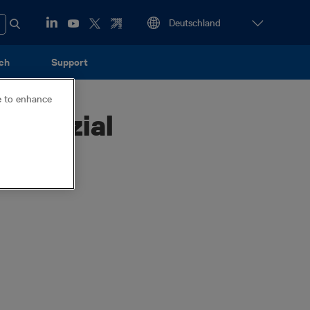
ch
Support
ce to enhance
Potenzial
chlusskabels.