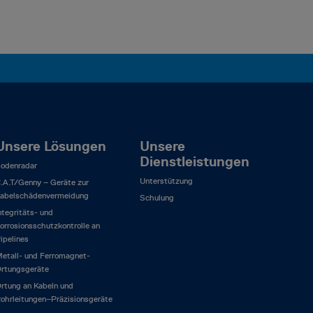
Unsere Lösungen
Unsere
Dienstleistungen
odenradar
Unterstützung
.A.T/Genny – Geräte zur
abelschädenvermeidung
Schulung
ntegritäts- und
orrosionsschutzkontrolle an
ipelines
etall- und Ferromagnet-
rtungsgeräte
rtung an Kabeln und
ohrleitungen–Präzisionsgeräte