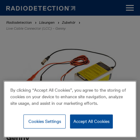
Direkt
zum
Inhalt
Breadcrumb
Radiodetection
Lösungen
Zubehör
Live Cable Connector (LCC) - Genny
By clicking “Accept All Cookies”, you agree to the storing of
cookies on your device to enhance site navigation, analyze
site usage, and assist in our marketing efforts.
Cookies Settings
Accept All Cookies
Live Cable Connector (LCC) -
Genny