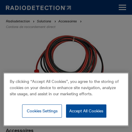
Aller
au
contenu
Fil
Radiodetection
Solutions
Accessoires
principal
Cordons de raccordement direct
d'Ariane
By clicking “Accept All Cookies”, you agree to the storing of
cookies on your device to enhance site navigation, analyze
site usage, and assist in our marketing efforts.
Cookies Settings
Accept All Cookies
Cordons de raccordement direct
Accessoires