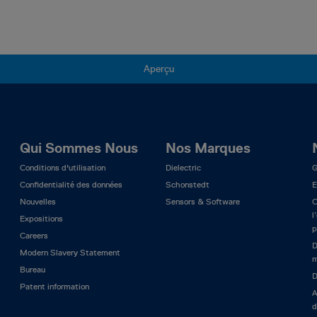
Aperçu
Qui Sommes Nous
Nos Marques
Conditions d'utilisation
Dielectric
G
Confidentialité des données
Schonstedt
E
Nouvelles
Sensors & Software
C
l
Expositions
p
Careers
D
Modern Slavery Statement
m
Bureau
D
Patent information
A
d