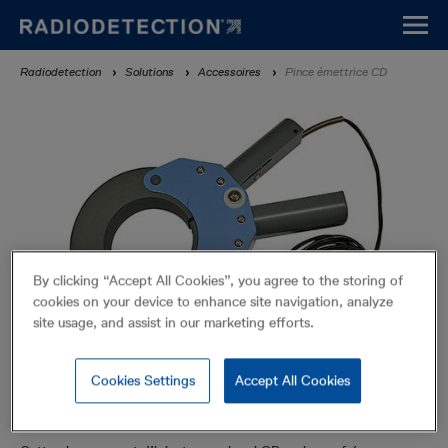
Aller
au
contenu
Fil
Radiodetection
Solutions
Accessoires
Pince émettrice CD
principal
d'Ariane
By clicking “Accept All Cookies”, you agree to the storing of
cookies on your device to enhance site navigation, analyze
site usage, and assist in our marketing efforts.
Cookies Settings
Accept All Cookies
Pince émettrice CD
Accessoires