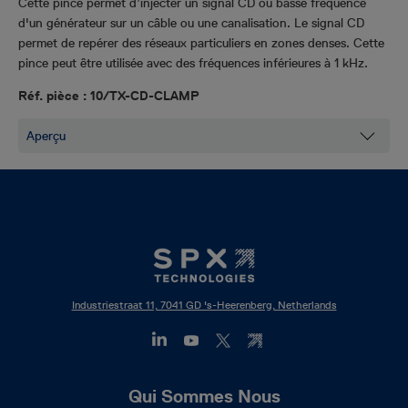
Cette pince permet d’injecter
un
signal
CD ou
basse
fréquence
d'un générateur
sur un
câble
ou
une canalisation.
Le
signal
CD
permet
de
repérer
des
réseaux particuliers en
zones
denses. Cette
pince
peut être
utilisée avec
des fréquences
inférieures
à 1
kHz.
Réf. pièce : 10/TX-CD-CLAMP
Industriestraat 11, 7041 GD 's-Heerenberg, Netherlands
Footer
Qui Sommes Nous