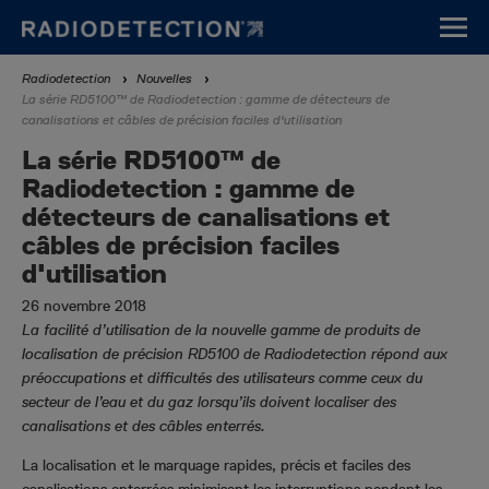
Aller
au
contenu
Fil
Radiodetection
Nouvelles
principal
La série RD5100™ de Radiodetection : gamme de détecteurs de
d'Ariane
canalisations et câbles de précision faciles d'utilisation
La série RD5100™ de
Radiodetection : gamme de
détecteurs de canalisations et
câbles de précision faciles
d'utilisation
26 novembre 2018
La facilité d’utilisation de la nouvelle gamme de produits de
localisation de précision RD5100 de Radiodetection répond aux
préoccupations et difficultés des utilisateurs comme ceux du
secteur de l’eau et du gaz
lorsqu’ils doivent localiser des
canalisations et des câbles enterrés.
La localisation et le marquage rapides, précis et faciles des