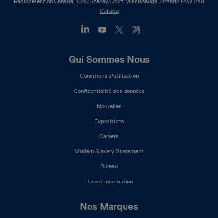
Radiodetection Canada, 1040 Stacey Court Mississauga, Ontario L4W 2X8
Canada
Footer
Qui Sommes Nous
Mega
Conditions d'utilisation
Menu
(FR)
Confidentialité des données
Nouvelles
Expositions
Careers
Modern Slavery Statement
Bureau
Patent information
Nos Marques