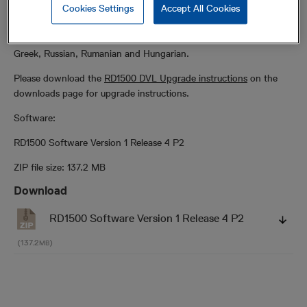
the Display Unit. Please click on the ZIP file below to download
Cookies Settings
Accept All Cookies
the latest version. Languages available include English, German,
Spanish, French, Chinese, Czech, Polish, Dutch, Italian, Turkish,
Greek, Russian, Rumanian and Hungarian.
Please download the
RD1500 DVL Upgrade instructions
on the
downloads page for upgrade instructions.
Software:
RD1500 Software Version 1 Release 4 P2
ZIP file size: 137.2 MB
Download
RD1500 Software Version 1 Release 4 P2
(137.2
)
MB