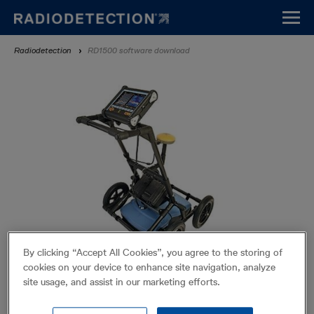
Aller
au
contenu
Fil
Radiodetection
RD1500 software download
principal
d'Ariane
By clicking “Accept All Cookies”, you agree to the storing of
cookies on your device to enhance site navigation, analyze
RD1500 software download
site usage, and assist in our marketing efforts.
From time to time, Radiodetection may release new software for