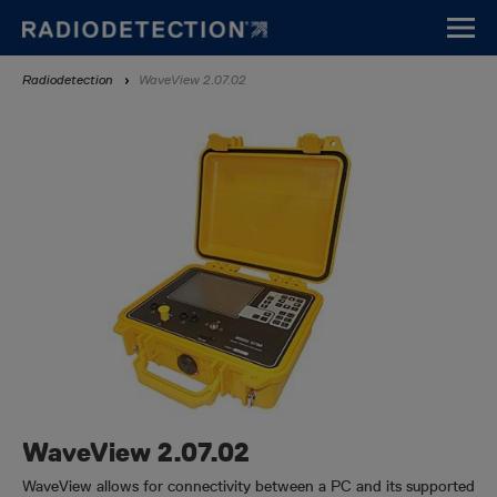
Aller
au
contenu
Fil
Radiodetection
WaveView 2.07.02
principal
d'Ariane
WaveView 2.07.02
WaveView allows for connectivity between a PC and its supported