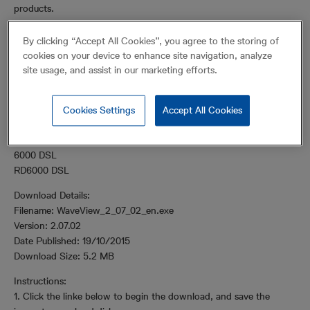
products.
WaveView supports the following products:
By clicking “Accept All Cookies”, you agree to the storing of
1205CXA
cookies on your device to enhance site navigation, analyze
1270A
site usage, and assist in our marketing efforts.
6000
6000DT
RD6000 CTS
Cookies Settings
Accept All Cookies
RD6000 VF
RD6000 DD
6000 DSL
RD6000 DSL
Download Details:
Filename: WaveView_2_07_02_en.exe
Version: 2.07.02
Date Published: 19/10/2015
Download Size: 5.2 MB
Instructions:
1. Click the linke below to begin the download, and save the