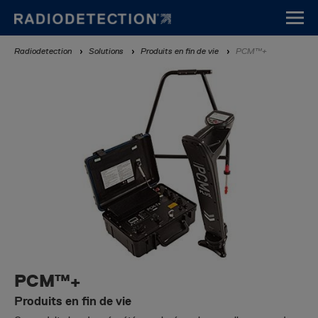
Aller
au
contenu
Fil
Radiodetection
Solutions
Produits en fin de vie
PCM™+
principal
d'Ariane
PCM™+
Produits en fin de vie