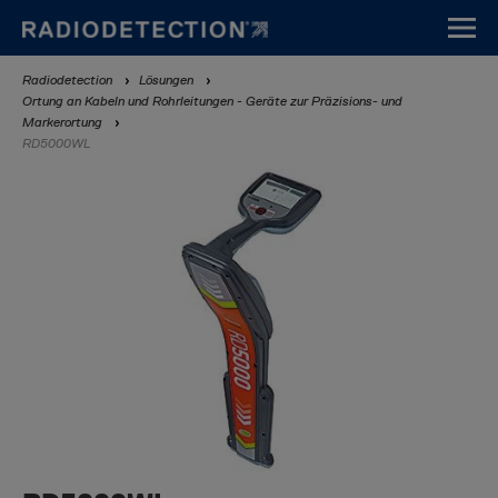
Direkt
zum
Inhalt
Breadcrumb
Radiodetection
Lösungen
Ortung an Kabeln und Rohrleitungen - Geräte zur Präzisions- und
Markerortung
RD5000WL