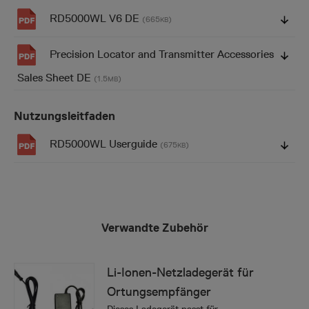
RD5000WL V6 DE
(665
)
KB
Precision Locator and Transmitter Accessories
Sales Sheet DE
(1.5
)
MB
Nutzungsleitfaden
RD5000WL Userguide
(675
)
KB
Verwandte Zubehör
Li-Ionen-Netzladegerät für
Ortungsempfänger