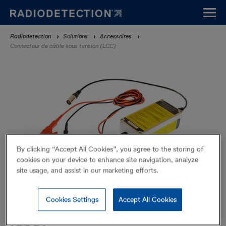
Aller
au
contenu
Fil
Radiodetection
Solutions
Accessoires
principal
Connecteur de câble sous tension (LCC)
d'Ariane
By clicking “Accept All Cookies”, you agree to the storing of
cookies on your device to enhance site navigation, analyze
site usage, and assist in our marketing efforts.
Cookies Settings
Accept All Cookies
Connecteur de câble sous tension
(LCC)