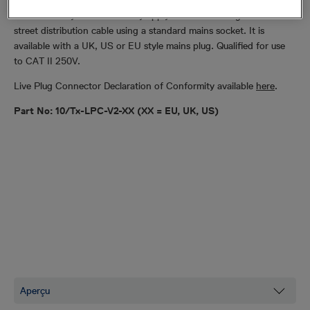
This accessory is used to easily apply a transmitter signal to a
street distribution cable using a standard mains socket. It is
available with a UK, US or EU style mains plug. Qualified for use
to CAT II 250V.
Live Plug Connector Declaration of Conformity available
here
.
Part No: 10/Tx-LPC-V2-XX (XX = EU, UK, US)