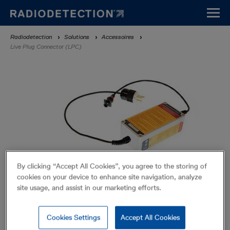
Aller
au
contenu
Fil
Radiodetection
Solutions
Accessoires
principal
Live Plug Connector (LPC)
d'Ariane
By clicking “Accept All Cookies”, you agree to the storing of
cookies on your device to enhance site navigation, analyze
site usage, and assist in our marketing efforts.
Live Plug Connector (LPC)
Cookies Settings
Accept All Cookies
Accessoires