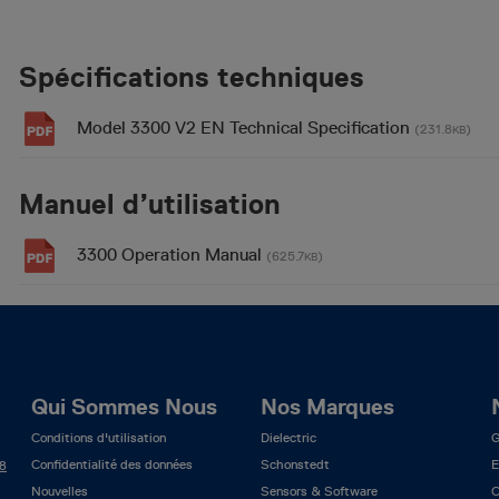
Spécifications techniques
Model 3300 V2 EN Technical Specification
(231.8
)
KB
Manuel d’utilisation
3300 Operation Manual
(625.7
)
KB
Qui Sommes Nous
Nos Marques
Conditions d'utilisation
Dielectric
G
Confidentialité des données
Schonstedt
E
X8
Nouvelles
Sensors & Software
C