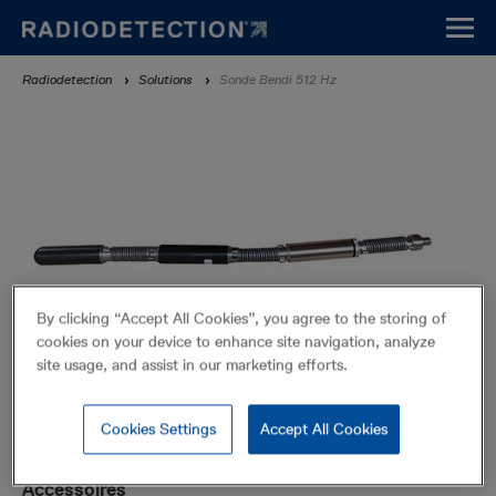
Aller
au
contenu
Fil
Radiodetection
Solutions
Sonde Bendi 512 Hz
principal
d'Ariane
By clicking “Accept All Cookies”, you agree to the storing of
cookies on your device to enhance site navigation, analyze
site usage, and assist in our marketing efforts.
Cookies Settings
Accept All Cookies
Sonde Bendi 512 Hz
Sondes
Accessoires