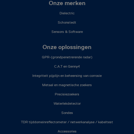
Onze merken
Dielectric
Schonstedt
Sensors & Software
Onze oplossingen
GPR-(grondpenetrerende radar)
C.A.T en Genny4
Integriteit pijplijn en beheersing van corrosie
Metaal en magnetische zoekers
Precisiezoekers
Waterlekdetector
Sondes
TDR tijddomeinreflectometer / netwerkanalyse / kabeltest
Accessories