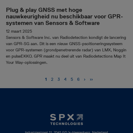
Plug & play GNSS met hoge
nauwkeurigheid nu beschikbaar voor GPR-
systemen van Sensors & Software
12 maart 2025
Sensors & Software Inc. van Radiodetection kondigt de lancering
van GPR-SG aan. Dit is een nieuw GNSS-psoitioneringssysteem
voor GPR-systemen (grondpenetrerende radar) van LMX, Noggin
en pulseEKKO. GPR maakt nu deel uit van Radiodetections Map It
Your Way-oplossingen.
Paginatie
Volgende
›
Laatste
››
Huidige
1
Pagina
2
Pagina
3
Pagina
4
Pagina
5
Pagina
6
pagina
pagina
pagina
Industriestraat 11, 7041 GD 's-Heerenberg, Nederland