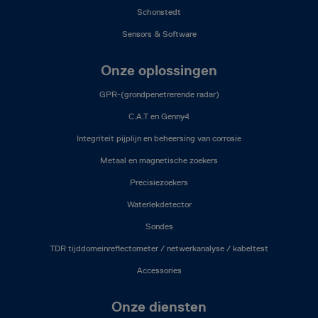
Schonstedt
Sensors & Software
Onze oplossingen
GPR-(grondpenetrerende radar)
C.A.T en Genny4
Integriteit pijplijn en beheersing van corrosie
Metaal en magnetische zoekers
Precisiezoekers
Waterlekdetector
Sondes
TDR tijddomeinreflectometer / netwerkanalyse / kabeltest
Accessories
Onze diensten