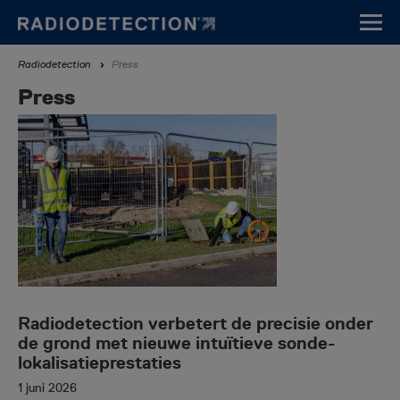
Overslaan
en
naar
Kruimelpad
Radiodetection
Press
de
inhoud
Press
gaan
Radiodetection verbetert de precisie onder
de grond met nieuwe intuïtieve sonde-
lokalisatieprestaties
1 juni 2026