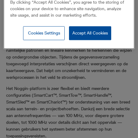
By clicking “Accept All Cookies”, you agree to the storing of
combineren, verbetert SplitView het situationeel bewustzijn in het
cookies on your device to enhance site navigation, analyze
veld en draagt het bij aan betrouwbaardere en efficiëntere
site usage, and assist in our marketing efforts.
interpretaties.
SplitView is ontwikkeld voor onder meer het opsporen van
Cookies Settings
Accept All Cookies
ondergrondse leidingen, archeologie, forensisch onderzoek en
geotechnisch onderzoek. Deze functie maakt het eenvoudiger om
ruimtelijke patronen en lineaire kenmerken te herkennen die wijzen
op ondergrondse objecten. Tijdens de gegevensverzameling
toegevoegd interpretaties verschijnen direct weergegeven op de
kaartweergave. Dat helpt om onzekerheid te verminderen en de
werkprocessen in het veld te stroomlijnen.
Het Noggin-platform is zeer flexibel en biedt meerdere
configuraties (SmartCart™, SmartTow™, SmartHandle™,
SmartSled™ en SmartChariot™) ter ondersteuning van een breed
scala aan terrein- en projectbehoeften. Dankzij een brede selectie
aan antennefrequenties — van 100 MHz, voor diepere grotere
doelen, tot 1000 MHz voor details dicht aan het oppervlak —
kunnen gebruikers het systeem beter afstemmen op hun
toepassingsvereisten.