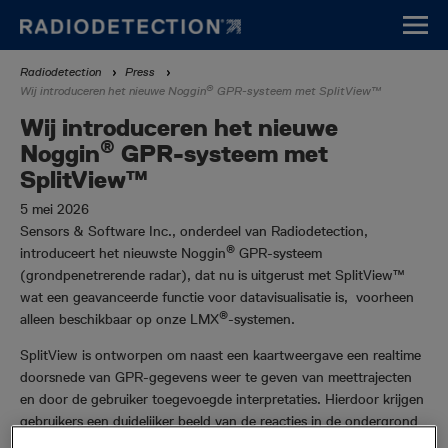
Overslaan
en
naar
Kruimelpad
Radiodetection
Press
de
®
Wij introduceren het nieuwe Noggin
GPR-systeem met SplitView™
inhoud
gaan
Wij introduceren het nieuwe
®
Noggin
GPR-systeem met
SplitView™
5 mei 2026
Sensors & Software Inc., onderdeel van Radiodetection,
®
introduceert het nieuwste Noggin
GPR-systeem
(grondpenetrerende radar), dat nu is uitgerust met SplitView™
wat een geavanceerde functie voor datavisualisatie is, voorheen
®
alleen beschikbaar op onze LMX
-systemen.
SplitView is ontworpen om naast een kaartweergave een realtime
doorsnede van GPR-gegevens weer te geven van meettrajecten
en door de gebruiker toegevoegde interpretaties. Hierdoor krijgen
gebruikers een duidelijker beeld van de reacties in de ondergrond
in relatie tot hun positie. Door deze weergaven op één scherm te