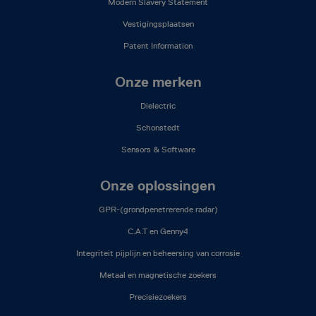
Modern Slavery Statement
Vestigingsplaatsen
Patent Information
Onze merken
Dielectric
Schonstedt
Sensors & Software
Onze oplossingen
GPR-(grondpenetrerende radar)
C.A.T en Genny4
Integriteit pijplijn en beheersing van corrosie
Metaal en magnetische zoekers
Precisiezoekers