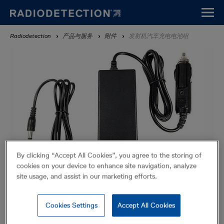
Skip
to
main
Breadcrumb
Radiodetection
产品与服务
附件
发射机汽车充电电池组
content
By clicking “Accept All Cookies”, you agree to the storing of
cookies on your device to enhance site navigation, analyze
site usage, and assist in our marketing efforts.
发射机汽车充电电池组
Cookies Settings
Accept All Cookies
附件