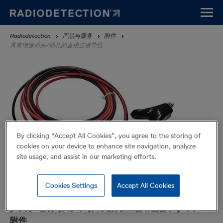
Skip
to
main
Breadcrumb
Radiodetection
产品与服务
附件
content
具有绝缘插头/插孔的直接连接导线
By clicking “Accept All Cookies”, you agree to the storing of
cookies on your device to enhance site navigation, analyze
site usage, and assist in our marketing efforts.
Cookies Settings
Accept All Cookies
具有绝缘插头/插孔的直接连接导线
附件