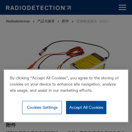
Skip
to
main
Breadcrumb
Radiodetection
产品与服务
附件
现场电缆接头（LCC）
content
By clicking “Accept All Cookies”, you agree to the storing of
cookies on your device to enhance site navigation, analyze
site usage, and assist in our marketing efforts.
Cookies Settings
Accept All Cookies
现场电缆接头（LCC）
附件