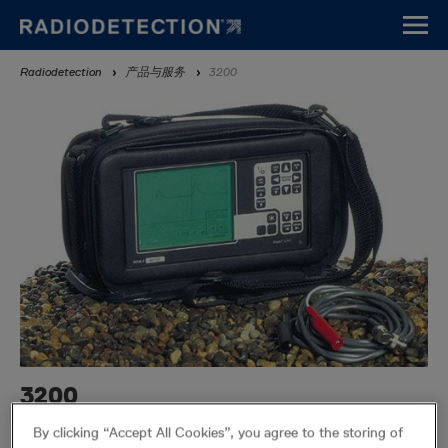
Skip
to
main
Breadcrumb
Radiodetection
产品与服务
3200
content
3200
停产的产品
By clicking “Accept All Cookies”, you agree to the storing of