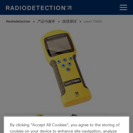
Skip
to
main
Breadcrumb
Radiodetection
产品与服务
线缆测试
Lexxi T1660
content
By clicking “Accept All Cookies”, you agree to the storing of
cookies on your device to enhance site navigation, analyze