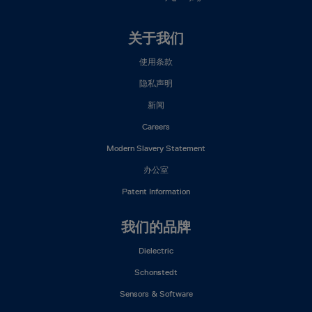
Footer
关于我们
Mega
使用条款
Menu
(ZH)
隐私声明
新闻
Careers
Modern Slavery Statement
办公室
Patent Information
我们的品牌
Dielectric
Schonstedt
Sensors & Software