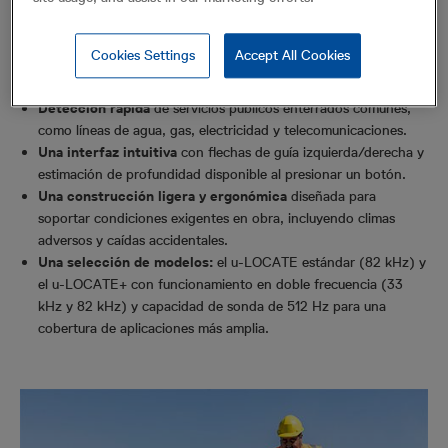
como una herramienta para todos los sectores, destinada a la
verificación diaria de servicios públicos antes de la excavación.
Cookies Settings
Accept All Cookies
Las características clave incluyen:
Detección rápida
de servicios públicos enterrados comunes,
como líneas de agua, gas, electricidad y telecomunicaciones.
Una interfaz intuitiva
con flechas de guía izquierda/derecha y
estimación de profundidad disponible al presionar un botón.
Una construcción ligera y ergonómica
diseñada para
soportar condiciones exigentes en obra, incluyendo climas
adversos y caídas accidentales.
Una selección de modelos:
el u-LOCATE estándar (82 kHz) y
el u-LOCATE+ con funcionamiento en doble frecuencia (33
kHz y 82 kHz) y capacidad de sonda de 512 Hz para una
cobertura de aplicaciones más amplia.