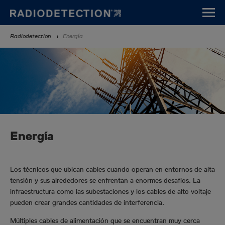
Pasar
al
contenido
Sobrescribir
Radiodetection
Energía
principal
enlaces
de
ayuda
a
la
navegación
Energía
Los técnicos que ubican cables cuando operan en entornos de alta
tensión y sus alrededores se enfrentan a enormes desafíos. La
infraestructura como las subestaciones y los cables de alto voltaje
pueden crear grandes cantidades de interferencia.
Múltiples cables de alimentación que se encuentran muy cerca