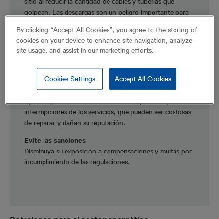
sitio al reducir la cantidad de cables y tuberías que
golpean. Las descargas son un peligro importante para
la salud y pueden causar lesiones graves, a veces incluso
By clicking “Accept All Cookies”, you agree to the storing of
la muerte.
cookies on your device to enhance site navigation, analyze
site usage, and assist in our marketing efforts.
Ahorrar tiempo
Los golpes en cables y tuberías conducirán casi
inevitablemente a retrasos inútiles en su proyecto.
Cookies Settings
Accept All Cookies
Reducir costos
Ayude a prevenir daños a los servicios públicos y las
interrupciones de los servicios, que pueden ser costosas
de reparar y dañan su reputación.
Evite las sanciones
Disminuya su exposición a compensaciones y multas por
incumplimiento de las regulaciones.