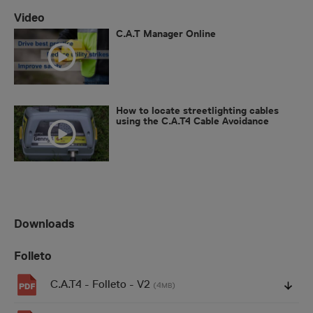
Video
C.A.T Manager Online
How to locate streetlighting cables
using the C.A.T4 Cable Avoidance
Tool and Genny4
Downloads
Folleto
C.A.T4 - Folleto - V2
(4
)
MB