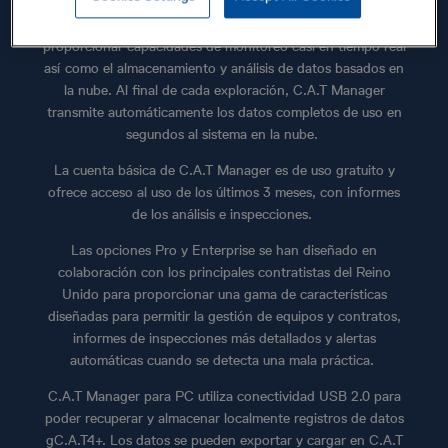
C.A.T Manager Online funciona con modelos gC.A.T4+ para
proporcionar capacidades de monitoreo casi en tiempo real
así como el almacenamiento y análisis de datos basados ​​en
la nube. Al final de cada exploración, C.A.T Manager
transmite automáticamente los datos completos de uso en
segundos al sistema en la nube.
La cuenta básica de C.A.T Manager es de uso gratuito y
ofrece acceso al uso de los últimos 3 meses, con informes
de los análisis e inspecciones.
Las opciones Pro y Enterprise se han diseñado en
colaboración con los principales contratistas del Reino
Unido para proporcionar una gama de características
diseñadas para permitir la gestión de equipos y contratos,
informes de inspecciones más detallados y alertas
automáticas cuando se detecta una mala práctica.
C.A.T Manager para PC utiliza conectividad USB 2.0 para
poder recuperar y almacenar localmente registros de datos
gC.A.T4+. Los datos se pueden exportar y cargar en C.A.T