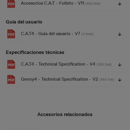
Accesorios C.A.T - Folleto - V11
(862.9
)
KB
Guía del usuario
C.A.T4 - Guía del usuario - V7
(2.8
)
MB
Especificaciones técnicas
C.A.T4 - Technical Specification - V4
(595.3
)
KB
Genny4 - Technical Specification - V2
(564.7
)
KB
Accesorios relacionados