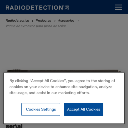
Pasar
al
contenido
Sobrescribir
Radiodetection
Productos
Accesorios
principal
Varilla de extensión para pinza de señal
enlaces
de
ayuda
a
la
navegación
By clicking “Accept All Cookies”, you agree to the storing of
cookies on your device to enhance site navigation, analyze
site usage, and assist in our marketing efforts.
Cookies Settings
Accept All Cookies
Varilla de extensión para pinza de
señal