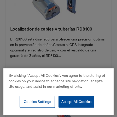
Localizador de cables y tuberías RD8100
El RD8100 está diseñado para ofrecer una precisión óptima
en la prevención de daños.Gracias al GPS integrado
opcional y el registro de uso, y con el respaldo de una
garantía de 3 años, el RD8100...
VISTA DE PRODUCTO
By clicking “Accept All Cookies”, you agree to the storing of
cookies on your device to enhance site navigation, analyze
site usage, and assist in our marketing efforts.
Cookies Settings
Accept All Cookies