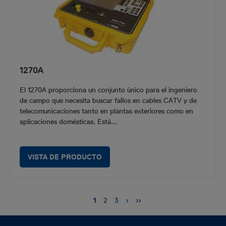
1270A
El 1270A proporciona un conjunto único para el ingeniero
de campo que necesita buscar fallos en cables CATV y de
telecomunicaciones tanto en plantas exteriores como en
aplicaciones domésticas. Está...
VISTA DE PRODUCTO
Paginación
Siguiente
›
Última
››
Página
1
Página
2
Página
3
página
página
actual