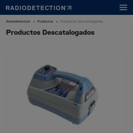
Pasar
al
contenido
Sobrescribir
Radiodetection
Productos
Productos Descatalogados
principal
enlaces
Productos Descatalogados
de
ayuda
a
la
navegación