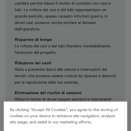
cantiere perché riduce il rischio di contatto con cavi e
tubi. Le rotture dei cavi e dei tubi rappresentano un
grande pericolo, spesso causano infortuni gravi e, in
alcuni casi, possono anche portare al decesso
dell'operatore.
Risparmio di tempo
Le rotture dei cavi e dei tubi ritardano inevitabilmente
l'avanzare del progetto.
Riduzione dei costi
Aiuta a prevenire danni alle utenze e interruzioni dei
servizi, che possono essere costosi da riparare e dannosi
per la reputazione della tua azienda.
Eliminazione del rischio di sanzioni
Riduci il rischio di dover pagare sanzioni e risarcimenti
per la mancata conformità alle normative.
By clicking “Accept All Cookies”, you agree to the storing of
cookies on your device to enhance site navigation, analyze
site usage, and assist in our marketing efforts.