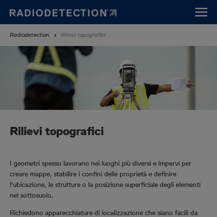
Vai
al
contenuto
Breadcrumb
Radiodetection
Rilievi topografici
principale
Rilievi topografici
I geometri spesso lavorano nei luoghi più diversi e impervi per
creare mappe, stabilire i confini delle proprietà e definire
l'ubicazione, le strutture o la posizione superficiale degli elementi
nel sottosuolo.
Richiedono apparecchiature di localizzazione che siano facili da