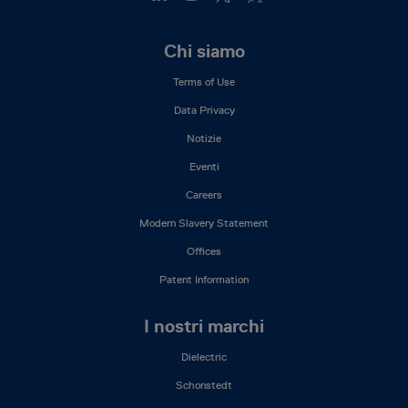
Footer
Chi siamo
Mega
Terms of Use
Menu
(IT)
Data Privacy
Notizie
Eventi
Careers
Modern Slavery Statement
Offices
Patent Information
I nostri marchi
Dielectric
Schonstedt