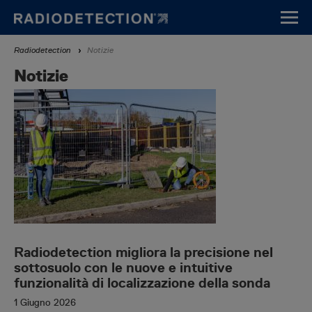
Vai
al
contenuto
Breadcrumb
Radiodetection
Notizie
principale
Notizie
Radiodetection migliora la precisione nel
sottosuolo con le nuove e intuitive
funzionalità di localizzazione della sonda
1 Giugno 2026