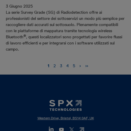
3 Giugno 2025
La serie Survey Grade (SG) di Radiodetection offre ai
professionisti del settore dei sottoservizi un modo più semplice per
raccogliere dati accurati sul sottosuolo. Pienamente compatibili
con le piattaforme di mappatura tramite tecnologia wireless
®
Bluetooth
, questi localizzatori sono progettati per favorire flussi
di lavoro efficienti e per integrarsi con i software utilizzati sul
campo.
Pagination
Next
›
Last
››
Current
1
Pagina
2
Pagina
3
Pagina
4
Pagina
5
page
page
page
Western Drive, Bristol, BS14 0AF, UK