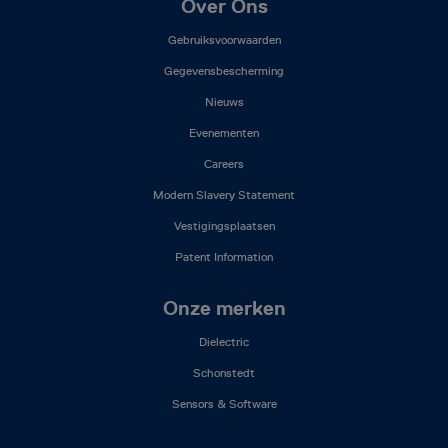
Footer
Over Ons
Mega
Gebruiksvoorwaarden
Menu
(NL)
Gegevensbescherming
Nieuws
Evenementen
Careers
Modern Slavery Statement
Vestigingsplaatsen
Patent Information
Onze merken
Dielectric
Schonstedt
Sensors & Software