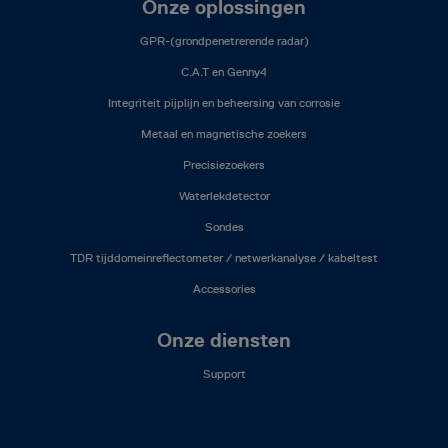
Onze oplossingen
GPR-(grondpenetrerende radar)
C.A.T en Genny4
Integriteit pijplijn en beheersing van corrosie
Metaal en magnetische zoekers
Precisiezoekers
Waterlekdetector
Sondes
TDR tijddomeinreflectometer / netwerkanalyse / kabeltest
Accessories
Onze diensten
Support