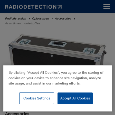
Overslaan
en
naar
Kruimelpad
Radiodetection
Oplossingen
Accessories
de
Assortiment harde koffers
inhoud
gaan
By clicking “Accept All Cookies”, you agree to the storing of
cookies on your device to enhance site navigation, analyze
site usage, and assist in our marketing efforts.
Cookies Settings
Accept All Cookies
Assortiment harde koffers
Accessories