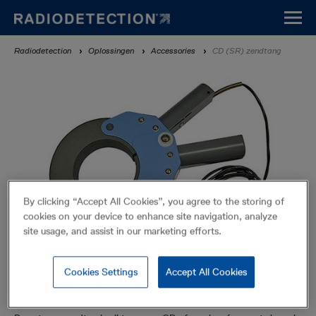
Overslaan
en
naar
Kruimelpad
Radiodetection
Oplossingen
Accessories
CD (SR) zendtang
de
inhoud
gaan
By clicking “Accept All Cookies”, you agree to the storing of
cookies on your device to enhance site navigation, analyze
site usage, and assist in our marketing efforts.
Cookies Settings
Accept All Cookies
CD (SR) zendtang
Accessories