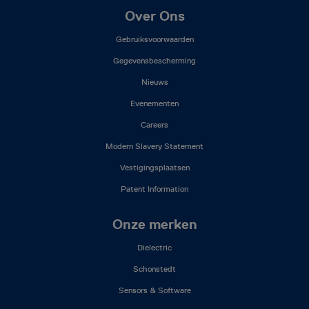
Footer
Over Ons
Mega
Gebruiksvoorwaarden
Menu
(NL)
Gegevensbescherming
Nieuws
Evenementen
Careers
Modern Slavery Statement
Vestigingsplaatsen
Patent Information
Onze merken
Dielectric
Schonstedt
Sensors & Software