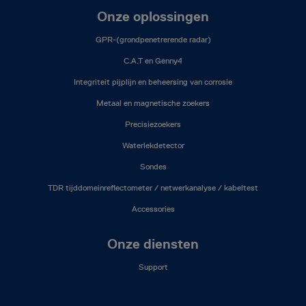
Onze oplossingen
GPR-(grondpenetrerende radar)
C.A.T en Genny4
Integriteit pijplijn en beheersing van corrosie
Metaal en magnetische zoekers
Precisiezoekers
Waterlekdetector
Sondes
TDR tijddomeinreflectometer / netwerkanalyse / kabeltest
Accessories
Onze diensten
Support