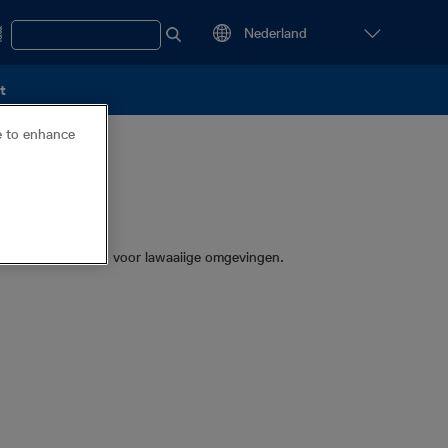
t
ce to enhance
eker en aanbevolen voor lawaaiige omgevingen.