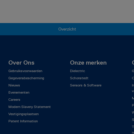
Overzicht
Over Ons
Onze merken
Gebruiksvoorwaarden
Dielectric
G
Gegevensbescherming
Schonstedt
C
Nieuws
Sensors & Software
I
v
Evenementen
M
Careers
P
Modern Slavery Statement
W
Vestigingsplaatsen
S
Patent Information
T
n