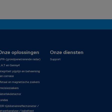
Onze oplossingen
Onze diensten
PR-(grondpenetrerende radar)
Support
.A.T en Genny4
ntegriteit pijplijn en beheersing
an corrosie
etaal en magnetische zoekers
recisiezoekers
aterlekdetector
ondes
DR tijddomeinreflectometer /
etwerkanalyse / kabeltest