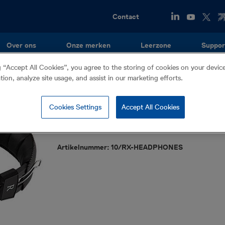
Utility
Contact
Menu
Over ons
Onze merken
Leerzone
Suppor
g “Accept All Cookies”, you agree to the storing of cookies on your devi
ation, analyze site usage, and assist in our marketing efforts.
Hoofdtelefoon
Cookies Settings
Accept All Cookies
Accessories
Voor gebruik in combinatie met een kabel-/ leidingzo
Artikelnummer: 10/RX-HEADPHONES