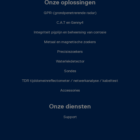
Onze oplossingen
GPR-(grondpenetrerende radar)
C.A.T en Genny4
Integriteit pijplijn en beheersing van corrosie
Metaal en magnetische zoekers
Precisiezoekers
Waterlekdetector
Sondes
TDR tijddomeinreflectometer / netwerkanalyse / kabeltest
Accessories
Onze diensten
Support