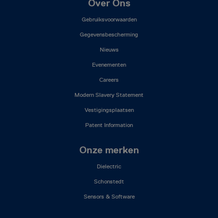
Footer
Over Ons
Mega
Gebruiksvoorwaarden
Menu
(NL)
Gegevensbescherming
Nieuws
Evenementen
Careers
Modern Slavery Statement
Vestigingsplaatsen
Patent Information
Onze merken
Dielectric
Schonstedt
Sensors & Software