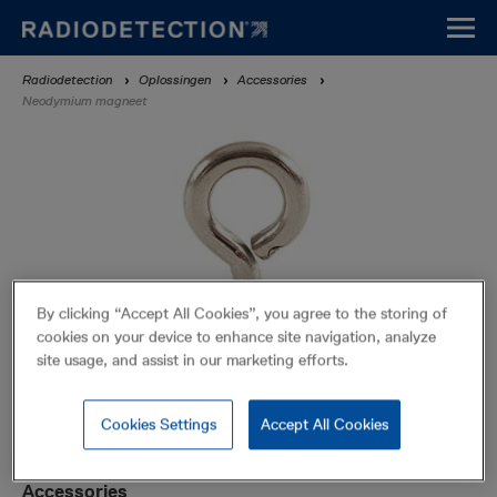
Overslaan
en
naar
Kruimelpad
Radiodetection
Oplossingen
Accessories
de
Neodymium magneet
inhoud
gaan
By clicking “Accept All Cookies”, you agree to the storing of
cookies on your device to enhance site navigation, analyze
site usage, and assist in our marketing efforts.
Cookies Settings
Accept All Cookies
Neodymium magneet
Accessories