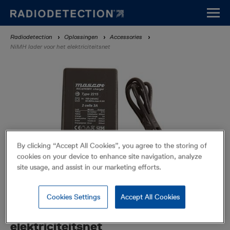
Overslaan
en
naar
Kruimelpad
Radiodetection
Oplossingen
Accessories
de
NiMH lader voor het elektriciteitsnet
inhoud
gaan
By clicking “Accept All Cookies”, you agree to the storing of
cookies on your device to enhance site navigation, analyze
site usage, and assist in our marketing efforts.
Cookies Settings
Accept All Cookies
NiMH lader voor het
elektriciteitsnet