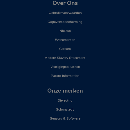
Footer
Over Ons
Mega
Gebruiksvoorwaarden
Menu
(NL)
Gegevensbescherming
Nieuws
Evenementen
Careers
Modern Slavery Statement
Vestigingsplaatsen
Patent Information
Onze merken
Dielectric
Schonstedt
Sensors & Software