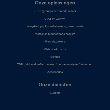
Onze oplossingen
GPR-(grondpenetrerende radar)
C.A.T en Genny4
Integriteit pijplijn en beheersing van corrosie
Metaal en magnetische zoekers
Precisiezoekers
Waterlekdetector
Sondes
TDR tijddomeinreflectometer / netwerkanalyse / kabeltest
Accessories
Onze diensten
Support