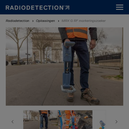
Overslaan
en
naar
Kruimelpad
Radiodetection
Oplossingen
MRX G RF markeringszoeker
de
inhoud
gaan