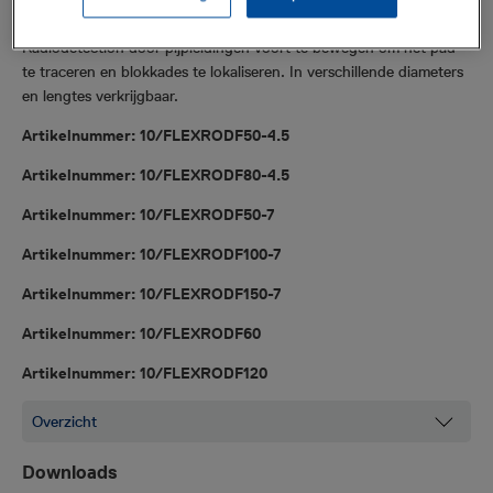
Een flexibele stang van glasvezel om sondes van
Radiodetection
door pijpleidingen voort te bewegen om het pad
te traceren en blokkades te lokaliseren. In verschillende diameters
en lengtes verkrijgbaar.
Artikelnummer: 10/FLEXRODF50-4.5
Artikelnummer: 10/FLEXRODF80-4.5
Artikelnummer: 10/FLEXRODF50-7
Artikelnummer: 10/FLEXRODF100-7
Artikelnummer: 10/FLEXRODF150-7
Artikelnummer: 10/FLEXRODF60
Artikelnummer: 10/FLEXRODF120
Downloads