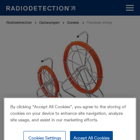
Overslaan
en
naar
Kruimelpad
Radiodetection
Oplossingen
Sondes
Flexibele stang
de
inhoud
gaan
By clicking “Accept All Cookies”, you agree to the storing of
cookies on your device to enhance site navigation, analyze
site usage, and assist in our marketing efforts.
Flexibele stang
Sondes
Cookies Settings
Accept All Cookies
Accessories