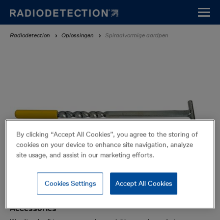
Overslaan
en
naar
Kruimelpad
Radiodetection
Oplossingen
Spiraalvormige aardpen
de
inhoud
gaan
By clicking “Accept All Cookies”, you agree to the storing of
cookies on your device to enhance site navigation, analyze
site usage, and assist in our marketing efforts.
Cookies Settings
Accept All Cookies
Spiraalvormige aardpen
Accessories