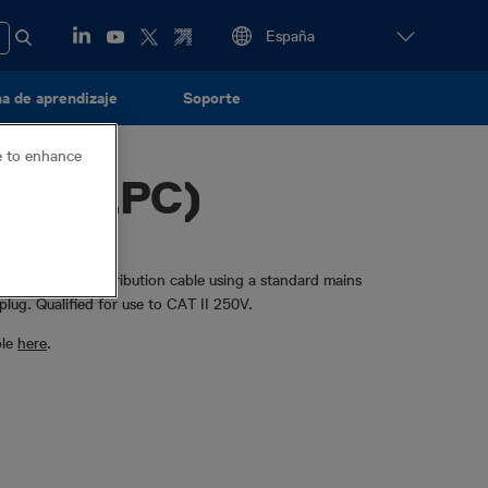
a de aprendizaje
Soporte
ce to enhance
tor (LPC)
nal to a street distribution cable using a standard mains
plug. Qualified for use to CAT II 250V.
ble
here
.