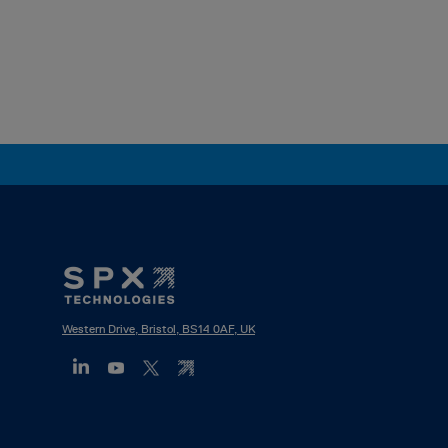
Footer
Mega
Menu
Western Drive, Bristol, BS14 0AF, UK
(ES)