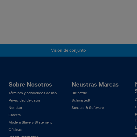
Visión de conjunto
Sobre Nosotros
Neustras Marcas
Términos y condiciones de uso
Dielectric
G
Privacidad de datos
Schonstedt
C
Noticias
Sensors & Software
P
Careers
c
Modern Slavery Statement
L
Oficinas
m
Patent Information