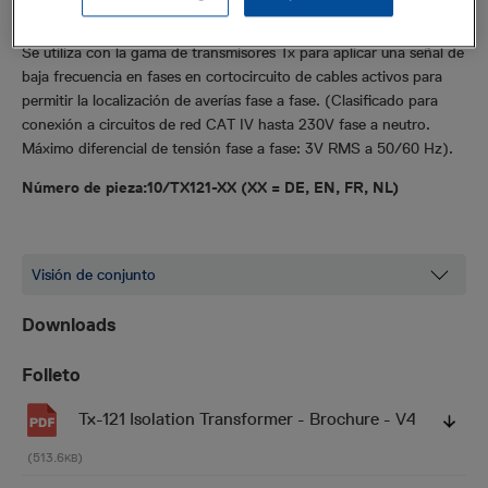
Accesorios
Se utiliza con la gama de transmisores Tx para aplicar una señal de
baja frecuencia en fases en cortocircuito de
cables activos para
permitir la localización de averías fase a fase. (Clasificado para
conexión a circuitos de red CAT IV hasta 230V fase a neutro.
Máximo diferencial de tensión fase a fase:
3V RMS a 50/60 Hz).
Número de pieza:
10/TX121-XX (XX = DE, EN, FR, NL)
Downloads
Folleto
Tx-121 Isolation Transformer - Brochure - V4
(513.6
)
KB