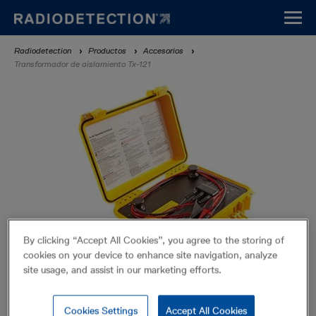
Pasar
al
contenido
Sobrescribir
Radiodetection
Productos
Accesorios
principal
Transformador de aislamiento Tx-121
enlaces
de
ayuda
a
la
navegación
By clicking “Accept All Cookies”, you agree to the storing of
cookies on your device to enhance site navigation, analyze
site usage, and assist in our marketing efforts.
Transformador de aislamiento Tx-
121
Cookies Settings
Accept All Cookies