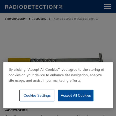
Pasar
al
contenido
Sobrescribir
Radiodetection
Productos
Pica de puesta a tierra en espiral
principal
enlaces
de
ayuda
a
la
navegación
By clicking “Accept All Cookies”, you agree to the storing of
cookies on your device to enhance site navigation, analyze
site usage, and assist in our marketing efforts.
Cookies Settings
Accept All Cookies
Pica de puesta a tierra en espiral
Accesorios