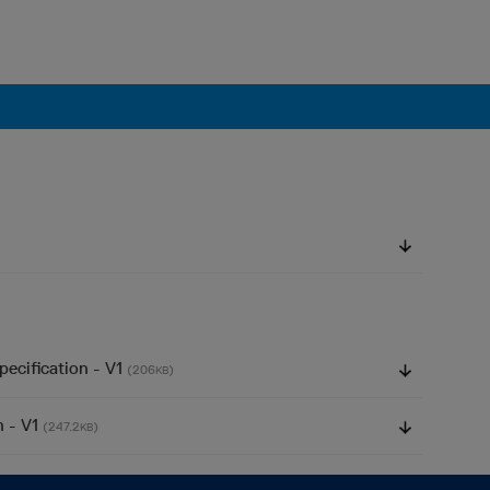
pecification - V1
(206
)
KB
n - V1
(247.2
)
KB