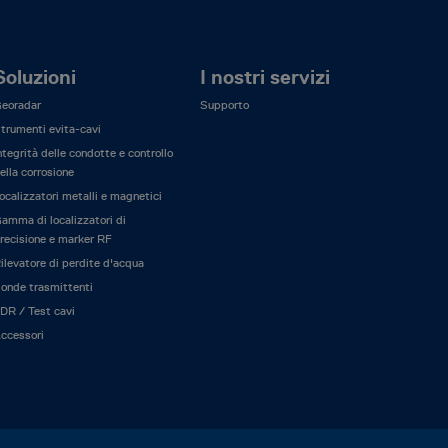
Soluzioni
I nostri servizi
eoradar
Supporto
trumenti evita-cavi
ntegrità delle condotte e controllo
ella corrosione
ocalizzatori metalli e magnetici
amma di localizzatori di
recisione e marker RF
ilevatore di perdite d'acqua
onde trasmittenti
DR / Test cavi
ccessori