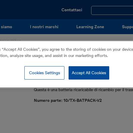
Utility
Contattaci
Menu
 siamo
I nostri marchi
Learning Zone
Supp
el trasmettitore
g “Accept All Cookies”, you agree to the storing of cookies on your devi
Batteria ricaricabi
ation, analyze site usage, and assist in our marketing efforts.
del trasmettitore
Cookies Settings
Accept All Cookies
Accessori
Questa è una batteria ricaricabile di ricambio per il tras
Numero parte: 10/TX-BATPACK-V2