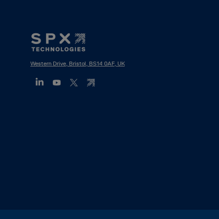
Footer
Mega
Menu
Western Drive, Bristol, BS14 0AF, UK
(IT)