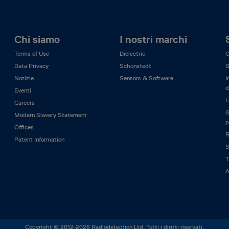
Chi siamo
I nostri marchi
Terms of Use
Dielectric
G
Data Privacy
Schonstedt
S
Notizie
Sensors & Software
I
d
Eventi
L
Careers
G
Modern Slavery Statement
p
Offices
R
Patent Information
S
T
A
Copyright © 2012-2026 Radiodetection Ltd. Tutti i diritti riservati.