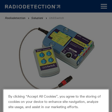
Vai
al
contenuto
Breadcrumb
Radiodetection
Soluzioni
UtiliSwitch
principale
By clicking “Accept All Cookies”, you agree to the storing of
UtiliSwitch
cookies on your device to enhance site navigation, analyze
Prodotti fuori produzione
site usage, and assist in our marketing efforts.