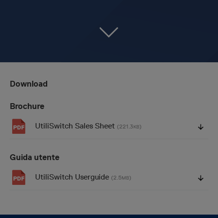
Download
Brochure
UtiliSwitch Sales Sheet
(221.3
)
KB
Guida utente
UtiliSwitch Userguide
(2.5
)
MB