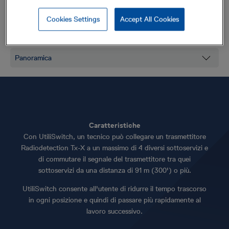
Il tempo necessario per ogni attività di localizzazione è un fattore
cruciale per molti professionisti della localizzazione. UtiliSwitch
Cookies Settings
Accept All Cookies
consente all'utente di ridurre il tempo trascorso in ogni posizione e
quindi di passare più rapidamente al lavoro successivo.
Caratteristiche
Con UtiliSwitch, un tecnico può collegare un trasmettitore
Radiodetection Tx-X a un massimo di 4 diversi sottoservizi e
di commutare il segnale del trasmettitore tra quei
sottoservizi da una distanza di 91 m (300') o più.
UtiliSwitch consente all'utente di ridurre il tempo trascorso
in ogni posizione e quindi di passare più rapidamente al
lavoro successivo.