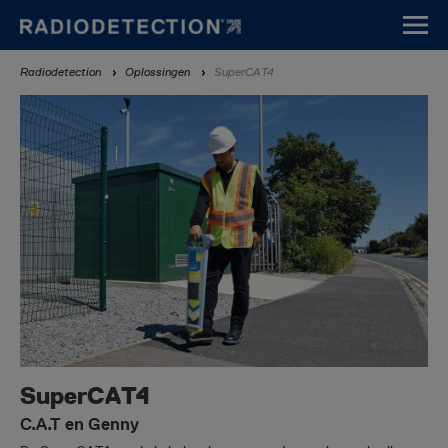
Overslaan
en
naar
Kruimelpad
Radiodetection
Oplossingen
SuperCAT4
de
inhoud
gaan
SuperCAT4
C.A.T en Genny