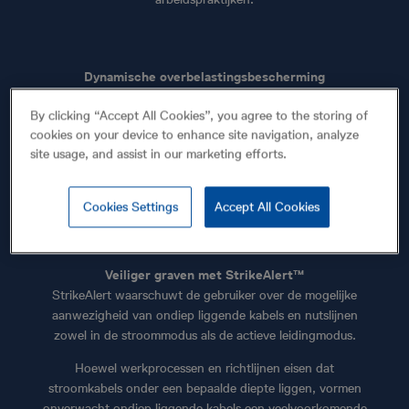
Dynamische overbelastingsbescherming
Grote elektrische ruis, die aangetroffen wordt rond
By clicking “Accept All Cookies”, you agree to the storing of
substations en in de buurt van hoogspanningskabels,
cookies on your device to enhance site navigation, analyze
kunnen gevoelige elektronica overbelasten. Dynamische
site usage, and assist in our marketing efforts.
overbelastingbescherming filtert deze ruis uit, waardoor
SuperCAT4+ kan blijven lokaliseren waar andere apparaten
er moeite mee hebben.
Cookies Settings
Accept All Cookies
Veiliger graven met StrikeAlert™
StrikeAlert waarschuwt de gebruiker over de mogelijke
aanwezigheid van ondiep liggende kabels en nutslijnen
zowel in de stroommodus als de actieve leidingmodus.
Hoewel werkprocessen en richtlijnen eisen dat
stroomkabels onder een bepaalde diepte liggen, vormen
onverwacht ondiep liggende kabels een veelvoorkomende