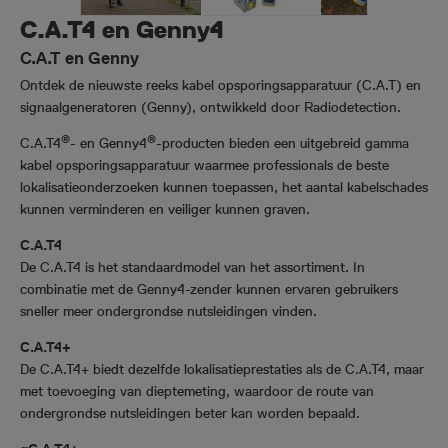
C.A.T4 en Genny4
C.A.T en Genny
Ontdek de nieuwste reeks kabel opsporingsapparatuur (C.A.T) en
signaalgeneratoren (Genny), ontwikkeld door Radiodetection.
®
®
C.A.T4
- en Genny4
-producten bieden een uitgebreid gamma
kabel opsporingsapparatuur waarmee professionals de beste
lokalisatieonderzoeken kunnen toepassen, het aantal kabelschades
kunnen verminderen en veiliger kunnen graven.
C.A.T4
De C.A.T4 is het standaardmodel van het assortiment. In
combinatie met de Genny4-zender kunnen ervaren gebruikers
sneller meer ondergrondse nutsleidingen vinden.
C.A.T4+
De C.A.T4+ biedt dezelfde lokalisatieprestaties als de C.A.T4, maar
met toevoeging van dieptemeting, waardoor de route van
ondergrondse nutsleidingen beter kan worden bepaald.