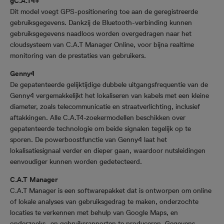
gC.A.T4+
Dit model voegt GPS-positionering toe aan de geregistreerde
gebruiksgegevens. Dankzij de Bluetooth-verbinding kunnen
gebruiksgegevens naadloos worden overgedragen naar het
cloudsysteem van C.A.T Manager Online, voor bijna realtime
monitoring van de prestaties van gebruikers.
Genny4
De gepatenteerde gelijktijdige dubbele uitgangsfrequentie van de
Genny4 vergemakkelijkt het lokaliseren van kabels met een kleine
diameter, zoals telecommunicatie en straatverlichting, inclusief
aftakkingen. Alle C.A.T4-zoekermodellen beschikken over
gepatenteerde technologie om beide signalen tegelijk op te
sporen. De powerboostfunctie van Genny4 laat het
lokalisatiesignaal verder en dieper gaan, waardoor nutsleidingen
eenvoudiger kunnen worden gedetecteerd.
C.A.T Manager
C.A.T Manager is een softwarepakket dat is ontworpen om online
of lokale analyses van gebruiksgedrag te maken, onderzochte
locaties te verkennen met behulp van Google Maps, en
onderzoeks- en gebruiksrapporten te produceren. Gegevens