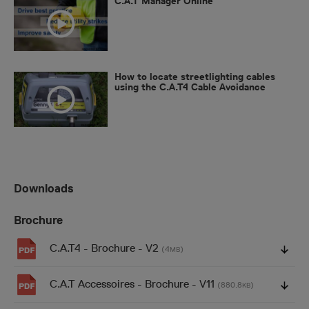
C.A.T Manager Online
How to locate streetlighting cables
using the C.A.T4 Cable Avoidance
Tool and Genny4
Downloads
Brochure
C.A.T4 - Brochure - V2
(4
)
MB
C.A.T Accessoires - Brochure - V11
(880.8
)
KB