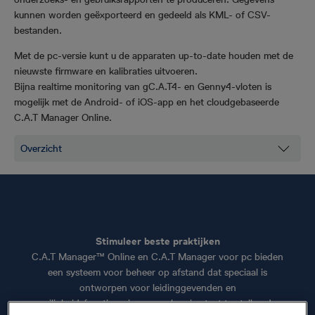
kunnen worden geëxporteerd en gedeeld als KML- of CSV-
bestanden.
Met de pc-versie kunt u de apparaten up-to-date houden met de
nieuwste firmware en kalibraties uitvoeren.
Bijna realtime monitoring van gC.A.T4- en Genny4-vloten is
mogelijk met de Android- of iOS-app en het cloudgebaseerde
C.A.T Manager Online.
Stimuleer beste praktijken
C.A.T Manager™ Online en C.A.T Manager voor pc bieden
een systeem voor beheer op afstand dat speciaal is
ontworpen voor leidinggevenden en
veiligheidsfunctionarissen, om hen in staat te stellen de