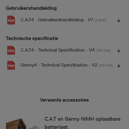
Gebruikershandleiding
C.A.T4 - Gebruikershandleiding - V7
(2.8
)
MB
Technische specificatie
C.A.T4 - Technical Specification - V4
(595.3
)
KB
Genny4 - Technical Specification - V2
(564.7
)
KB
Verwante accessoires
C.A.T en Genny NiMH oplaadbare
batterijset