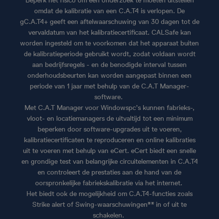
Beperk het risico om een onderzoek te moeten uitstellen
omdat de kalibratie van een C.A.T4 is verlopen. De
gC.A.T4+ geeft een aftelwaarschuwing van 30 dagen tot de
vervaldatum van het kalibratiecertificaat. CALSafe kan
worden ingesteld om te voorkomen dat het apparaat buiten
de kalibratieperiode gebruikt wordt, zodat voldaan wordt
aan bedrijfsregels - en de benodigde interval tussen
onderhoudsbeurten kan worden aangepast binnen een
periode van 1 jaar met behulp van de C.A.T Manager-
software.
Met C.A.T Manager voor Windowspc’s kunnen fabrieks-,
vloot- en locatiemanagers de uitvaltijd tot een minimum
beperken door software-upgrades uit te voeren,
kalibratiecertificaten te reproduceren en online kalibraties
uit te voeren met behulp van eCert. eCert biedt een snelle
en grondige test van belangrijke circuitelementen in C.A.T4
en controleert de prestaties aan de hand van de
oorspronkelijke fabriekskalibratie via het internet.
Het biedt ook de mogelijkheid om C.A.T4-functies zoals
Strike alert of Swing-waarschuwingen** in of uit te
schakelen.